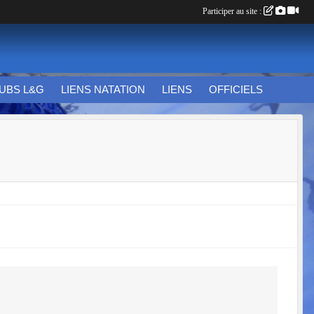
Participer au site :
UBS L&G
LIENS NATATION
LIENS
OFFICIELS