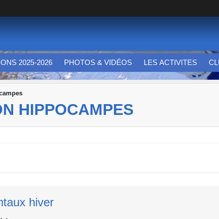
IONS 2025-2026
PHOTOS & VIDÉOS
LES ACTIVITES
CL
ocampes
ON HIPPOCAMPES
taux hiver