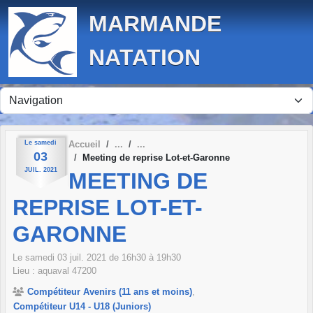
Panneau de gestion des cookies
MARMANDE
NATATION
Le
samedi
Accueil
03
Meeting de reprise Lot-et-Garonne
JUIL.
2021
MEETING DE
REPRISE LOT-ET-
GARONNE
Le
samedi
03
juil.
2021
de 16h30 à 19h30
Lieu :
aquaval
47200
Compétiteur Avenirs (11 ans et moins)
Compétiteur U14 - U18 (Juniors)