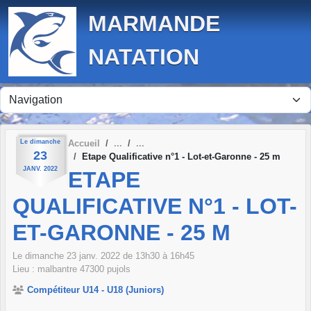
Panneau de gestion des cookies
MARMANDE
NATATION
Le
dimanche
Accueil
23
Etape Qualificative n°1 - Lot-et-Garonne - 25 m
JANV.
2022
ETAPE
QUALIFICATIVE N°1 - LOT-
ET-GARONNE - 25 M
Le
dimanche
23
janv.
2022
de 13h30 à 16h45
Lieu :
malbantre
47300
pujols
Compétiteur U14 - U18 (Juniors)