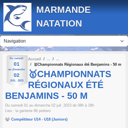
Panneau de gestion des cookies
MARMANDE
NATATION
Du
samedi
Accueil
01
🥇Championnats Régionaux été Benjamins - 50 m
au
dimanche
🥇CHAMPIONNATS
02
JUIL.
2023
RÉGIONAUX ÉTÉ
BENJAMINS - 50 M
Du
samedi
01
au
dimanche
02
juil.
2023
de 08h à 18h
Lieu :
la ganterie
86
poitiers
Compétiteur U14 - U18 (Juniors)