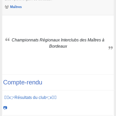
Maîtres
Championnats Régionaux Interclubs des Maîtres à
Bordeaux
Compte-rendu
🏊‍♂️👉Résultats du club👈🏊‍♂️
📷