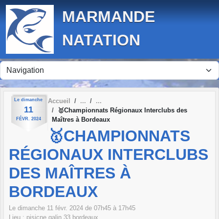
Panneau de gestion des cookies
MARMANDE
NATATION
Le
dimanche
Accueil
11
🥇Championnats Régionaux Interclubs des
Maîtres à Bordeaux
FÉVR.
2024
🥇CHAMPIONNATS
RÉGIONAUX INTERCLUBS
DES MAÎTRES À
BORDEAUX
Le
dimanche
11
févr.
2024
de 07h45 à 17h45
Lieu :
pisicne galin
33
bordeaux