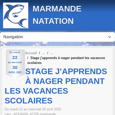
Panneau de gestion des cookies
MARMANDE
NATATION
Du
mardi
Accueil
22
Stage j'apprends à nager pendant les vacances
scolaires
au
mercredi
30
STAGE J'APPRENDS
AVRIL
2025
À NAGER PENDANT
LES VACANCES
SCOLAIRES
Du
mardi
22
au
mercredi
30
avril
2025
Lieu :
AQUAVAL
47200
marmande