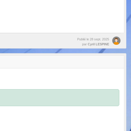
Publié le
28 sept. 2025
par
Cyril LESPINE