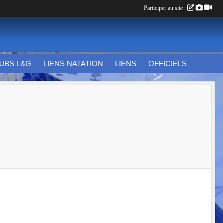
Participer au site :
UBS L&G
LIENS NATATION
LIENS
OFFICIELS