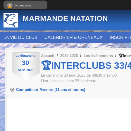
Panneau de gestion des cookies
Se connecter
MARMANDE NATATION
LA VIE DU CLUB
CALENDRIER & CRENEAUX
INSCRIPT
Accueil
2025-2026
Les évènements
🏆Inte
Le
dimanche
30
🏆INTERCLUBS 33/4
NOV.
2025
Le
dimanche
30
nov.
2025
de 08h30 à 17h30
Lieu :
piscine tissot
33
bordeaux
Compétiteur Avenirs (11 ans et moins)