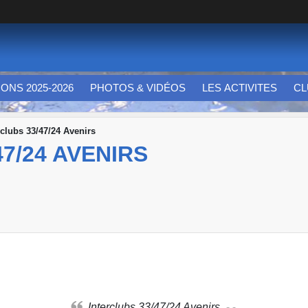
IONS 2025-2026
PHOTOS & VIDÉOS
LES ACTIVITES
CL
rclubs 33/47/24 Avenirs
7/24 AVENIRS
Interclubs 33/47/24 Avenirs