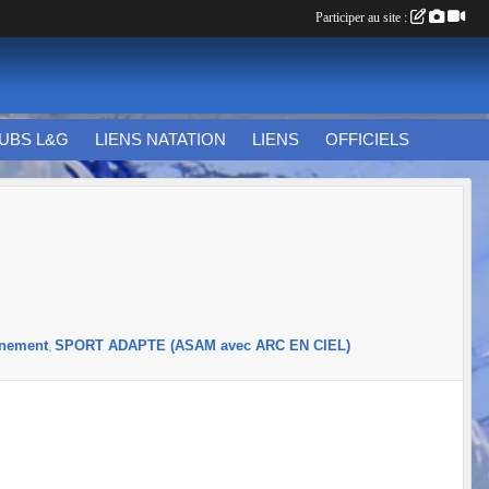
Participer au site :
UBS L&G
LIENS NATATION
LIENS
OFFICIELS
nnement
SPORT ADAPTE (ASAM avec ARC EN CIEL)