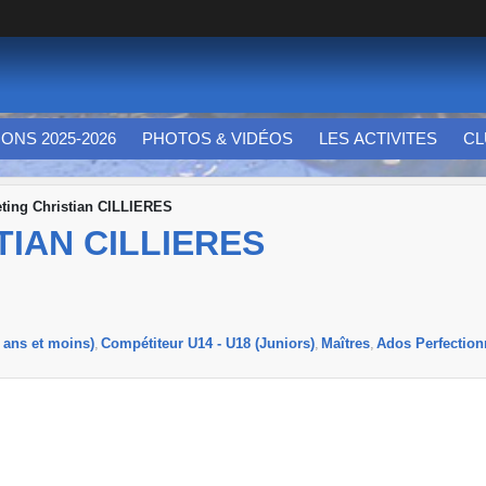
IONS 2025-2026
PHOTOS & VIDÉOS
LES ACTIVITES
CL
ting Christian CILLIERES
TIAN CILLIERES
 ans et moins)
Compétiteur U14 - U18 (Juniors)
Maîtres
Ados Perfectio