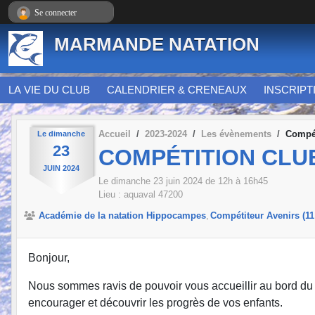
Panneau de gestion des cookies
Se connecter
MARMANDE NATATION
LA VIE DU CLUB
CALENDRIER & CRENEAUX
INSCRIPT
Accueil
2023-2024
Les évènements
Compét
Le
dimanche
23
COMPÉTITION CLU
JUIN
2024
Le
dimanche
23
juin
2024
de 12h à 16h45
Lieu :
aquaval
47200
Académie de la natation Hippocampes
Compétiteur Avenirs (11
Bonjour,
Nous sommes ravis de pouvoir vous accueillir au bord du b
encourager et découvrir les progrès de vos enfants.