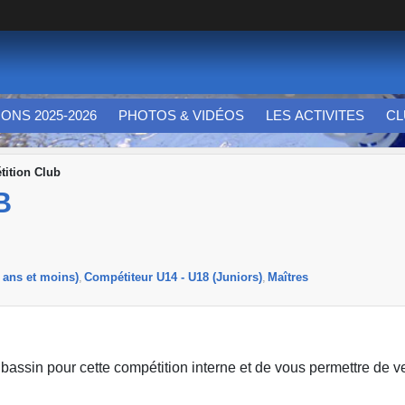
IONS 2025-2026
PHOTOS & VIDÉOS
LES ACTIVITES
CL
ition Club
B
 ans et moins)
Compétiteur U14 - U18 (Juniors)
Maîtres
assin pour cette compétition interne et de vous permettre de v