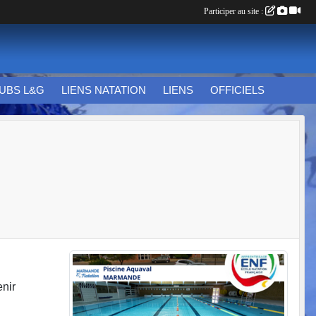
Participer au site :
UBS L&G
LIENS NATATION
LIENS
OFFICIELS
enir